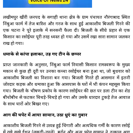
लखीमपुर खीरी जनपद के सिंगाही थाना क्षेत्र के ग्राम पंचायत नौरंगाबाद स्थित
निंबुआ फार्म में तेज बारिश और गरज के साथ हुई आकाशीय बिजली गिरने की
एक घटना ने पूरे इलाके में सनसनी फैला दी। बिजली के सीधे प्रहार से एक
किसान का रसोईघर पूरी तरह ध्वस्त हो गया और उसमें रखा सारा सामान जलकर
राख हो गया।
धमाके से कांपा इलाका, उड़ गए टीन के छप्पर
प्राप्त जानकारी के अनुसार, निंबुआ फार्म निवासी किसान रामस्वरूप के मुख्य
मकान से कुछ ही दूरी पर उनका कच्चा रसोईघर बना हुआ था, जो बुधवार को
आकाशीय बिजली का निशाना बन गया। बिजली गिरते ही आसमान में इतनी
जोरदार कड़क और धमाका हुआ कि आसपास के घरों में भी कंपन महसूस किया
गया। बिजली के भीषण प्रकोप के कारण रसोईघर की छत पर डला टीन का शेड
बीचोबीच से फटकर चिथड़े-चिथड़े हो गया और उसके धारदार टुकड़े तेज आवाज
के साथ चारों ओर बिखर गए।
आग की चपेट में आया सामान, उठा धुएं का गुबार
आकाशीय बिजली गिरने से उत्पन्न हुई चिंगारी और अत्यधिक गर्मी के कारण रसोई
में रखे सूखे ईंधन (लकड़ी-उपले), बर्तन और अन्य घरेलू सामान ने तत्काल आग