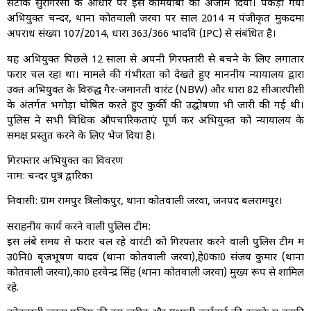
सटीक सुरागरसी के आधार पर इस कामयाबी को अंजाम दिया। पकड़ा गया
अभियुक्त चन्दर, थाना कोतवाली जरवा पर साल 2014 में पंजीकृत मुकदमा
अपराध संख्या 107/2014, धारा 363/366 भादवि (IPC) से संबंधित है।
यह अभियुक्त पिछले 12 सालों से अपनी गिरफ्तारी से बचने के लिए लगातार
फरार चल रहा था। मामले की गंभीरता को देखते हुए माननीय न्यायालय द्वारा
उक्त अभियुक्त के विरुद्ध गैर-जमानती वारंट (NBW) और धारा 82 सीआरपीसी
के अंतर्गत भगोड़ा घोषित करते हुए कुर्की की उद्घोषणा भी जारी की गई थी।
पुलिस ने सभी विधिक औपचारिकताएं पूर्ण कर अभियुक्त को न्यायालय के
समक्ष प्रस्तुत करने के लिए भेज दिया है।
गिरफ्तार अभियुक्त का विवरण
नाम: चन्दर पुत्र द्वारिका
निवासी: ग्राम रामपुर त्रिलोकपुर, थाना कोतवाली जरवा, जनपद बलरामपुर।
सराहनीय कार्य करने वाली पुलिस टीम:
इस लंबे समय से फरार चल रहे वारंटी को गिरफ्तार करने वाली पुलिस टीम में
उ0नि0 बृजभूषण यादव (थाना कोतवाली जरवा),हे0का0 संजय कुमार (थाना
कोतवाली जरवा),का0 हरवेन्द्र सिंह (थाना कोतवाली जरवा) मुख्य रूप से शामिल
रहे.