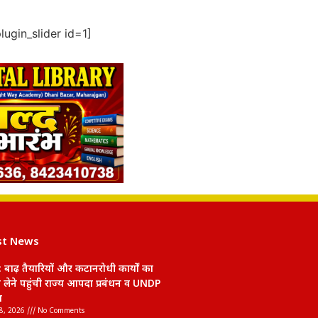
ugin_slider id=1]
st News
 बाढ़ तैयारियों और कटानरोधी कार्यों का
लेने पहुंची राज्य आपदा प्रबंधन व UNDP
म
8, 2026
No Comments