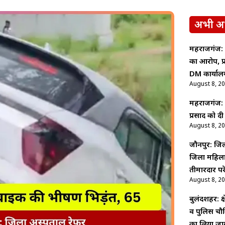
अभी अ
महराजगंज: 
का आरोप, प्
DM कार्याल
August 8, 2
महराजगंज: पद
प्रसाद को द
August 8, 2
जौनपुर: जिल
जिला महिला 
तीमारदार प
August 8, 2
बुलंदशहर: क्ष
व पुलिस चौकि
का लिया ज