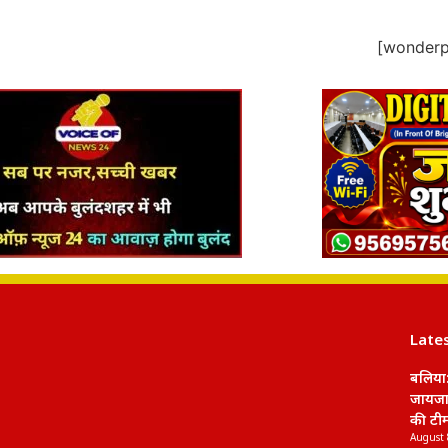
[wonderpl
Late
बलिया:
जायजा 
की टी
August 