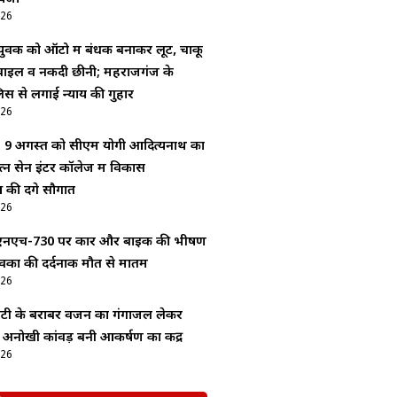
026
 युवक को ऑटो में बंधक बनाकर लूट, चाकू
ाइल व नकदी छीनी; महराजगंज के
लिस से लगाई न्याय की गुहार
026
र: 9 अगस्त को सीएम योगी आदित्यनाथ का
रत्न सेन इंटर कॉलेज में विकास
की देंगे सौगात
026
 एनएच-730 पर कार और बाइक की भीषण
ुवकों की दर्दनाक मौत से मातम
026
बेटी के बराबर वजन का गंगाजल लेकर
 अनोखी कांवड़ बनी आकर्षण का केंद्र
026