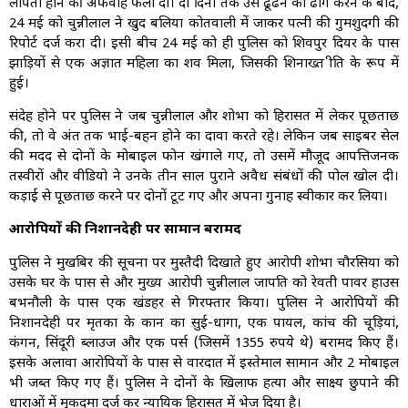
लापता होने की अफवाह फैला दी। दो दिनों तक उसे ढूंढने का ढोंग करने के बाद,
24 मई को चुन्नीलाल ने खुद बलिया कोतवाली में जाकर पत्नी की गुमशुदगी की
रिपोर्ट दर्ज करा दी। इसी बीच 24 मई को ही पुलिस को शिवपुर दियर के पास
झाड़ियों से एक अज्ञात महिला का शव मिला, जिसकी शिनाख्त प्रीति के रूप में
हुई।
संदेह होने पर पुलिस ने जब चुन्नीलाल और शोभा को हिरासत में लेकर पूछताछ
की, तो वे अंत तक भाई-बहन होने का दावा करते रहे। लेकिन जब साइबर सेल
की मदद से दोनों के मोबाइल फोन खंगाले गए, तो उसमें मौजूद आपत्तिजनक
तस्वीरों और वीडियो ने उनके तीन साल पुराने अवैध संबंधों की पोल खोल दी।
कड़ाई से पूछताछ करने पर दोनों टूट गए और अपना गुनाह स्वीकार कर लिया।
आरोपियों की निशानदेही पर सामान बरामद
पुलिस ने मुखबिर की सूचना पर मुस्तैदी दिखाते हुए आरोपी शोभा चौरसिया को
उसके घर के पास से और मुख्य आरोपी चुन्नीलाल प्रजापति को रेवती पावर हाउस
बभनौली के पास एक खंडहर से गिरफ्तार किया। पुलिस ने आरोपियों की
निशानदेही पर मृतका के कान का सुई-धागा, एक पायल, कांच की चूड़ियां,
कंगन, सिंदूरी ब्लाउज और एक पर्स (जिसमें 1355 रुपये थे) बरामद किए हैं।
इसके अलावा आरोपियों के पास से वारदात में इस्तेमाल सामान और 2 मोबाइल
भी जब्त किए गए हैं। पुलिस ने दोनों के खिलाफ हत्या और साक्ष्य छुपाने की
धाराओं में मुकदमा दर्ज कर न्यायिक हिरासत में भेज दिया है।