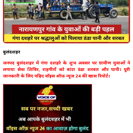
बुलंदशहर
जनपद बुलंदशहर में गंगा दशहरे के शुभ अवसर पर ग्रामीण युवाओं ने
लगाया सेवा शिविर, राहगीरों को बांटा ठंडा शरबत और पानी। पूरी
जानकारी के लिए पढ़िए वाॅइस ऑफ़ न्यूज 24 की खास रिपोर्ट।