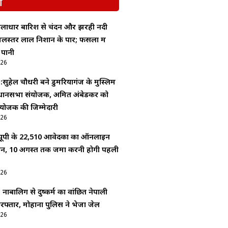
श
ूसलाधार बारिश से चंदन और झरही नदी
लस्तर लाल निशान के पार; फसलों में
 पानी
026
 :सुहेल चौधरी बने डुमरियागंज के मुस्लिम
धानसभा संयोजक, अमित अंबेडकर को
योजक की जिम्मेदारी
026
ूपी के 22,510 आवेदकों का ऑनलाइन
यन, 10 अगस्त तक जमा करनी होगी पहली
026
: नाबालिग से दुष्कर्म का वांछित नेपाली
रफ्तार, मोहाना पुलिस ने भेजा जेल
026