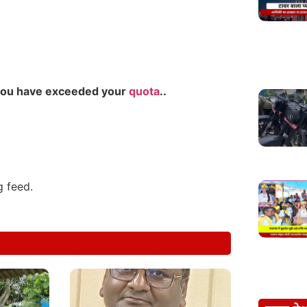
you have exceeded your
quota
..
g feed.