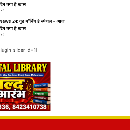
दिन क्यों है खास
026
ws 24: गुड माॅर्निंग डे स्पेशल – आज
दिन क्यों है खास
026
ugin_slider id=1]