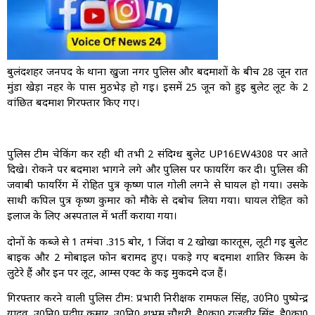
बुलंदशहर जनपद के थाना खुर्जा नगर पुलिस और बदमाशों के बीच 28 जून रात
मुंडा खेड़ा नहर के पास मुठभेड़ हो गई। इसमें 25 जून को हुई बुलेट लूट के 2
वांछित बदमाश गिरफ्तार किए गए।
पुलिस टीम चेकिंग कर रही थी तभी 2 संदिग्ध बुलेट UP16EW4308 पर आते
दिखे। रोकने पर बदमाश भागने लगे और पुलिस पर फायरिंग कर दी। पुलिस की
जवाबी फायरिंग में रोहित पुत्र कृष्ण पाल गोली लगने से घायल हो गया। उसके
साथी कपिल पुत्र कृष्ण कुमार को मौके से दबोच लिया गया। घायल रोहित को
इलाज के लिए अस्पताल में भर्ती कराया गया।
दोनों के कब्जे से 1 तमंचा .315 बोर, 1 जिंदा व 2 खोखा कारतूस, लूटी गई बुलेट
बाइक और 2 मोबाइल फोन बरामद हुए। पकड़े गए बदमाश शातिर किस्म के
लुटेरे हैं और इन पर लूट, आर्म्स एक्ट के कई मुकदमे दर्ज हैं।
गिरफ्तार करने वाली पुलिस टीम: प्रभारी निरीक्षक रामफल सिंह, उ0नि0 पुष्पेन्द्र
यादव, उ0नि0 प्रदीप कुमार, उ0नि0 शुभम चौधरी, है0का0 राजवीर सिंह, है0का0