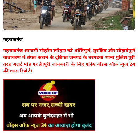
महराजगंज
महराजगंज आगामी मोहर्रम त्योहार को शांतिपूर्ण, सुरक्षित और सौहार्दपूर्ण
वातावरण में संपन्न कराने के दृष्टिगत जनपद के बरगदवां थाना पुलिस पूरी
तरह अलर्ट मोड पर है।पूरी जानकारी के लिए पढ़िए वाॅइस ऑफ़ न्यूज 24
की खास रिपोर्ट।