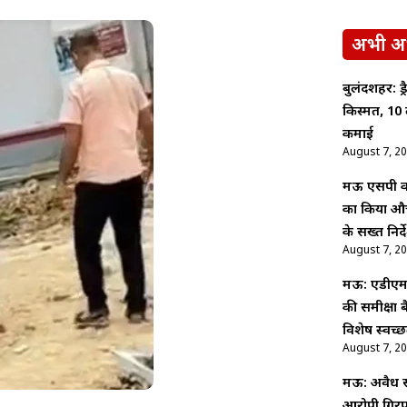
अभी अ
बुलंदशहर: ड
किस्मत, 10 
कमाई
August 7, 2
मऊ एसपी कम
का किया औच
के सख्त निर्द
August 7, 2
मऊ: एडीएम न
की समीक्षा 
विशेष स्वच
August 7, 2
मऊ: अवैध संब
आरोपी गिरफ