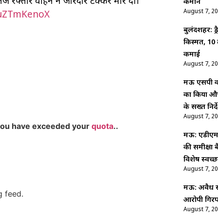
तेज रफ्तार वाहन ने जोरदार टक्कर मार दी।
कमान
August 7, 2
muZTmKenoX
बुलंदशहर: ड
किस्मत, 10 
कमाई
August 7, 2
मऊ एसपी कम
का किया औच
के सख्त निर्द
August 7, 2
you have exceeded your
quota
..
मऊ: एडीएम न
की समीक्षा 
विशेष स्वच
August 7, 2
मऊ: अवैध संब
g feed.
आरोपी गिरफ
August 7, 2