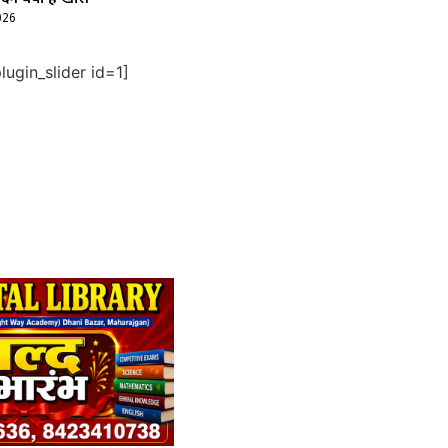
026
ugin_slider id=1]