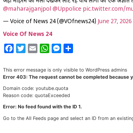
जहां मोहर्रम का मेला देखकर लौट रहे पांच लोगों को एक अज्ञात 
@maharajganjpol
@Uppolice
pic.twitter.com/
— Voice of News 24 (@VOfnews24)
June 27, 2026
Voice Of News 24
Facebook
Twitter
Email
WhatsApp
Messenger
Share
This error message is only visible to WordPress admins
Error 403: The request cannot be completed because 
Domain code: youtube.quota
Reason code: quotaExceeded
Error: No feed found with the ID 1.
Go to the All Feeds page and select an ID from an existin