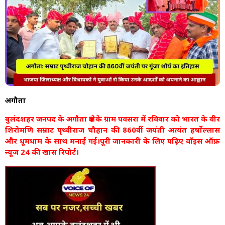
अगौता
बुलंदशहर जनपद के अगौता क्षेत्र के ग्राम पवसरा में रविवार को भारत के वीर
शिरोमणि सम्राट पृथ्वीराज चौहान की 860वीं जयंती अत्यंत हर्षोल्लास
और धूमधाम के साथ मनाई गई।पूरी जानकारी के लिए पढ़िए वाॅइस ऑफ़
न्यूज 24 की खास रिपोर्ट।